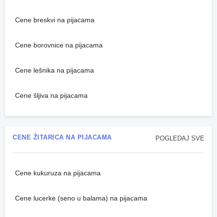
Cene breskvi na pijacama
Cene borovnice na pijacama
Cene lešnika na pijacama
Cene šljiva na pijacama
CENE ŽITARICA NA PIJACAMA
POGLEDAJ SVE
Cene kukuruza na pijacama
Cene lucerke (seno u balama) na pijacama