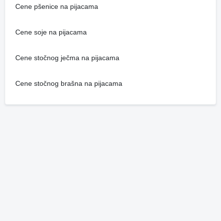
Cene pšenice na pijacama
Cene soje na pijacama
Cene stočnog ječma na pijacama
Cene stočnog brašna na pijacama