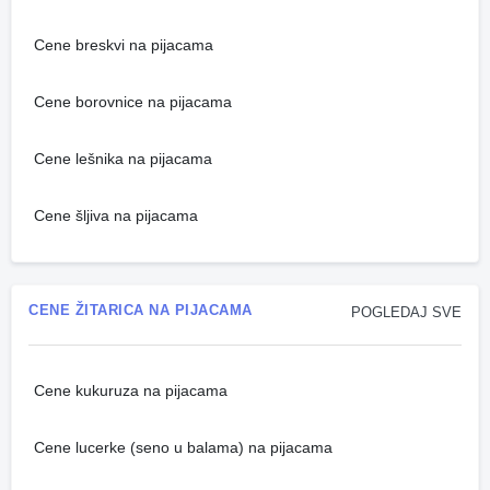
Cene breskvi na pijacama
Cene borovnice na pijacama
Cene lešnika na pijacama
Cene šljiva na pijacama
CENE ŽITARICA NA PIJACAMA
POGLEDAJ SVE
Cene kukuruza na pijacama
Cene lucerke (seno u balama) na pijacama