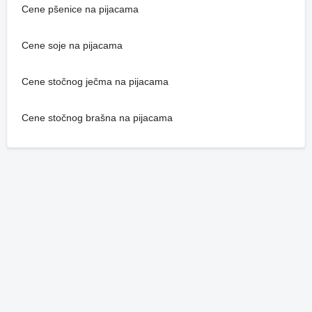
Cene pšenice na pijacama
Cene soje na pijacama
Cene stočnog ječma na pijacama
Cene stočnog brašna na pijacama