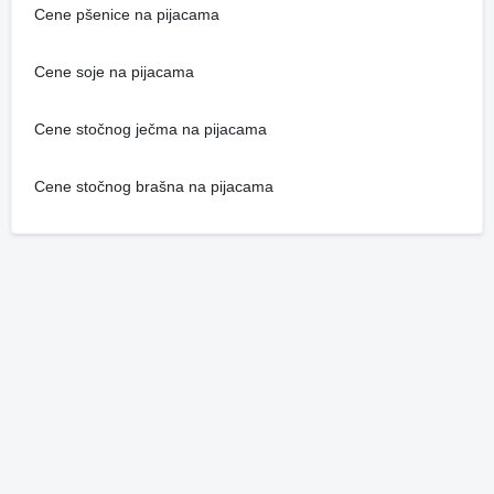
Cene pšenice na pijacama
Cene soje na pijacama
Cene stočnog ječma na pijacama
Cene stočnog brašna na pijacama