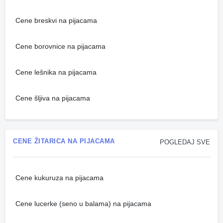
Cene breskvi na pijacama
Cene borovnice na pijacama
Cene lešnika na pijacama
Cene šljiva na pijacama
CENE ŽITARICA NA PIJACAMA
POGLEDAJ SVE
Cene kukuruza na pijacama
Cene lucerke (seno u balama) na pijacama