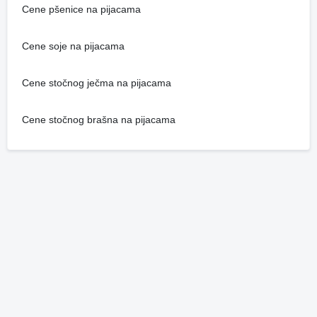
Cene pšenice na pijacama
Cene soje na pijacama
Cene stočnog ječma na pijacama
Cene stočnog brašna na pijacama