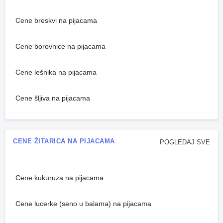
Cene breskvi na pijacama
Cene borovnice na pijacama
Cene lešnika na pijacama
Cene šljiva na pijacama
CENE ŽITARICA NA PIJACAMA
POGLEDAJ SVE
Cene kukuruza na pijacama
Cene lucerke (seno u balama) na pijacama