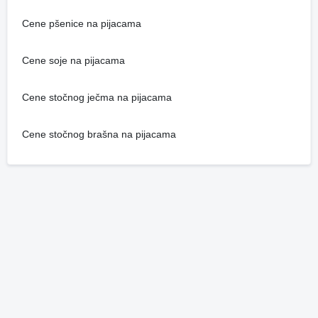
Cene pšenice na pijacama
Cene soje na pijacama
Cene stočnog ječma na pijacama
Cene stočnog brašna na pijacama