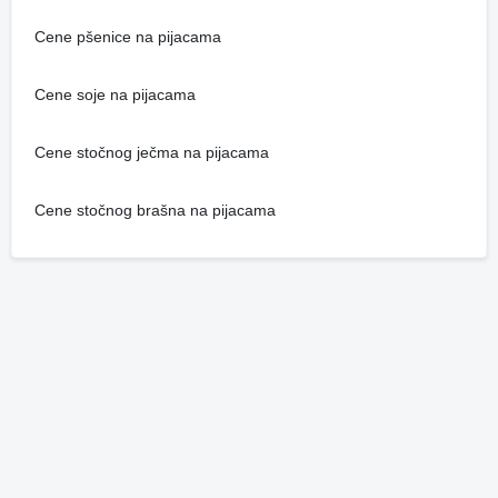
Cene pšenice na pijacama
Cene soje na pijacama
Cene stočnog ječma na pijacama
Cene stočnog brašna na pijacama