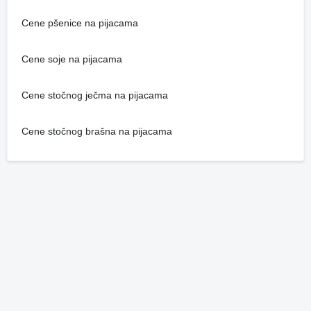
Cene pšenice na pijacama
Cene soje na pijacama
Cene stočnog ječma na pijacama
Cene stočnog brašna na pijacama