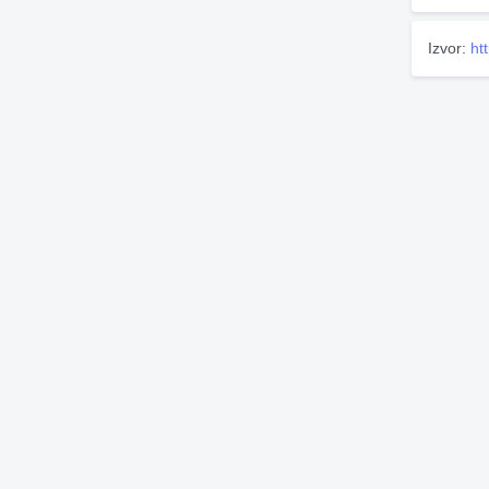
Izvor:
ht