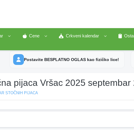
ar
Cene
Crkveni kalendar
Osta
Postavite BESPLATNO OGLAS kao fizičko lice!
čna pijaca Vršac 2025 septembar
AR STOČNIH PIJACA