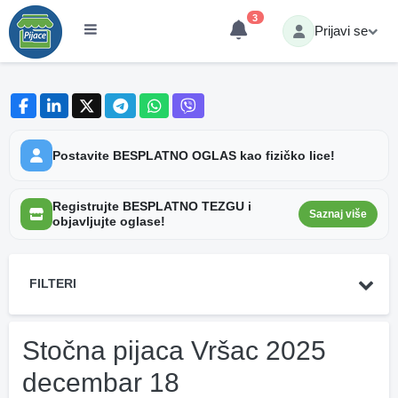
3
Prijavi se
Postavite BESPLATNO OGLAS kao fizičko lice!
Registrujte BESPLATNO TEZGU i
Saznaj više
objavljujte oglase!
FILTERI
Stočna pijaca Vršac 2025
decembar 18