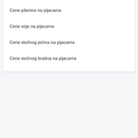
Cene pšenice na pijacama
Cene soje na pijacama
Cene stočnog ječma na pijacama
Cene stočnog brašna na pijacama