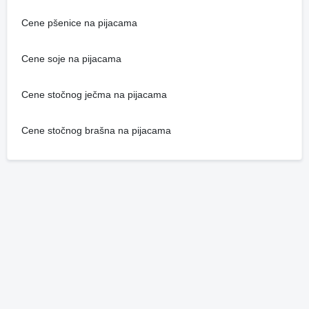
Cene pšenice na pijacama
Cene soje na pijacama
Cene stočnog ječma na pijacama
Cene stočnog brašna na pijacama