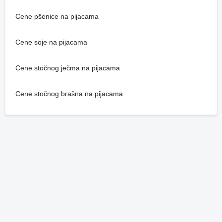
Cene pšenice na pijacama
Cene soje na pijacama
Cene stočnog ječma na pijacama
Cene stočnog brašna na pijacama