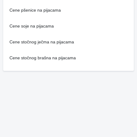
Cene pšenice na pijacama
Cene soje na pijacama
Cene stočnog ječma na pijacama
Cene stočnog brašna na pijacama