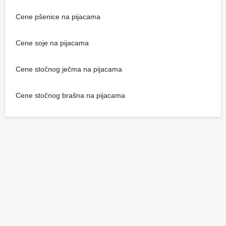
Cene pšenice na pijacama
Cene soje na pijacama
Cene stočnog ječma na pijacama
Cene stočnog brašna na pijacama