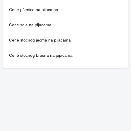
Cene pšenice na pijacama
Cene soje na pijacama
Cene stočnog ječma na pijacama
Cene stočnog brašna na pijacama