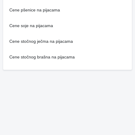
Cene pšenice na pijacama
Cene soje na pijacama
Cene stočnog ječma na pijacama
Cene stočnog brašna na pijacama