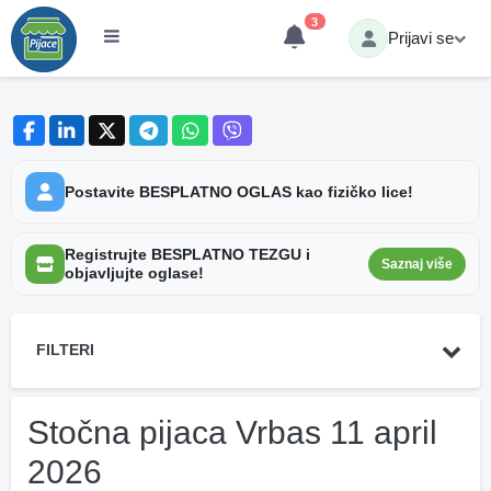
3
Prijavi se
Postavite BESPLATNO OGLAS kao fizičko lice!
Registrujte BESPLATNO TEZGU i
Saznaj više
objavljujte oglase!
FILTERI
Stočna pijaca Vrbas 11 april
2026