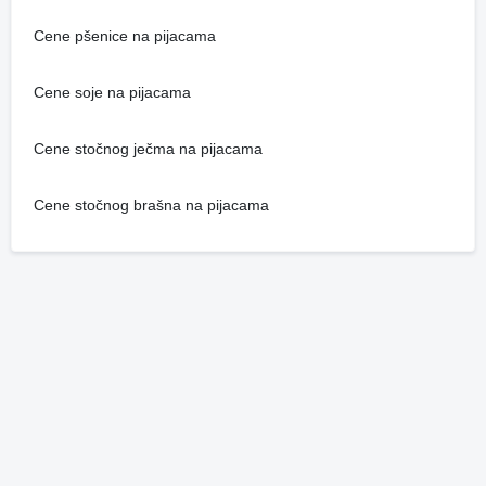
Cene pšenice na pijacama
Cene soje na pijacama
Cene stočnog ječma na pijacama
Cene stočnog brašna na pijacama