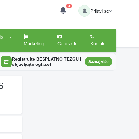
4
Prijavi se
lo
Marketing
Cenovnik
Kontakt
Registrujte BESPLATNO TEZGU i
Saznaj više
objavljujte oglase!
6