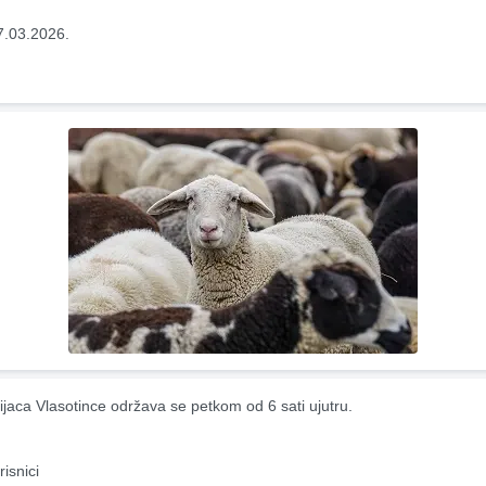
7.03.2026.
ijaca Vlasotince održava se petkom od 6 sati ujutru.
risnici