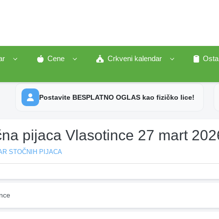
ar
Cene
Crkveni kalendar
Osta
Postavite BESPLATNO OGLAS kao fizičko lice!
čna pijaca Vlasotince 27 mart 202
AR STOČNIH PIJACA
ince