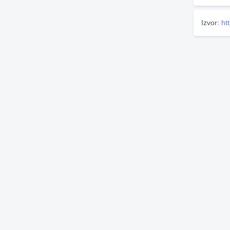
Izvor:
ht