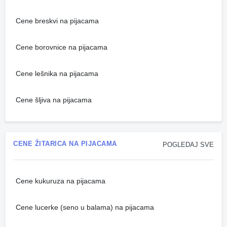
Cene breskvi na pijacama
Cene borovnice na pijacama
Cene lešnika na pijacama
Cene šljiva na pijacama
CENE ŽITARICA NA PIJACAMA
POGLEDAJ SVE
Cene kukuruza na pijacama
Cene lucerke (seno u balama) na pijacama