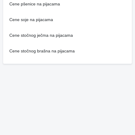
Cene pšenice na pijacama
Cene soje na pijacama
Cene stočnog ječma na pijacama
Cene stočnog brašna na pijacama