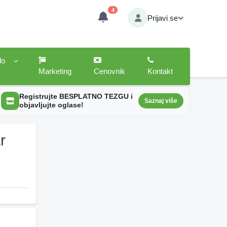
4
Prijavi se
lo
Marketing
Cenovnik
Kontakt
Registrujte BESPLATNO TEZGU i
Saznaj više
objavljujte oglase!
r