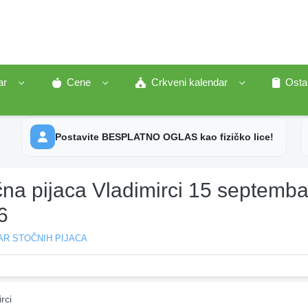
ar
Cene
Crkveni kalendar
Osta
Postavite BESPLATNO OGLAS kao fizičko lice!
čna pijaca Vladimirci 15 septemba
6
AR STOČNIH PIJACA
rci