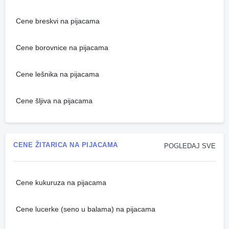
Cene breskvi na pijacama
Cene borovnice na pijacama
Cene lešnika na pijacama
Cene šljiva na pijacama
CENE ŽITARICA NA PIJACAMA
POGLEDAJ SVE
Cene kukuruza na pijacama
Cene lucerke (seno u balama) na pijacama