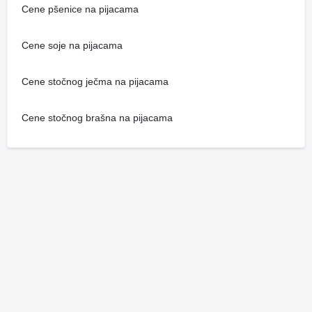
Cene pšenice na pijacama
Cene soje na pijacama
Cene stočnog ječma na pijacama
Cene stočnog brašna na pijacama