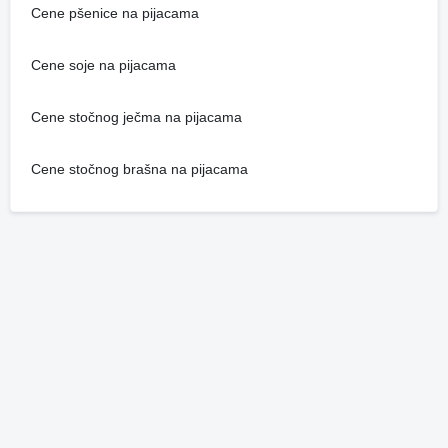
Cene pšenice na pijacama
Cene soje na pijacama
Cene stočnog ječma na pijacama
Cene stočnog brašna na pijacama