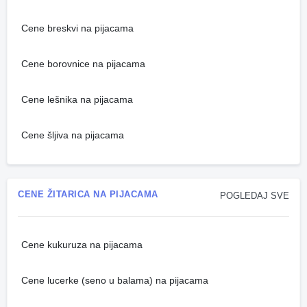
Cene breskvi na pijacama
Cene borovnice na pijacama
Cene lešnika na pijacama
Cene šljiva na pijacama
CENE ŽITARICA NA PIJACAMA
POGLEDAJ SVE
Cene kukuruza na pijacama
Cene lucerke (seno u balama) na pijacama