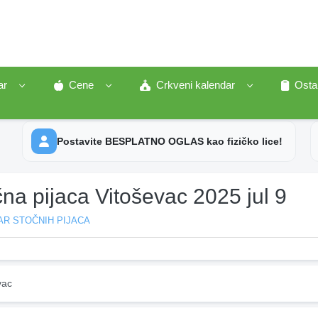
ar
Cene
Crkveni kalendar
Osta
Postavite BESPLATNO OGLAS kao fizičko lice!
na pijaca Vitoševac 2025 jul 9
AR STOČNIH PIJACA
vac