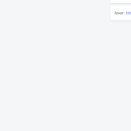
Izvor:
ht