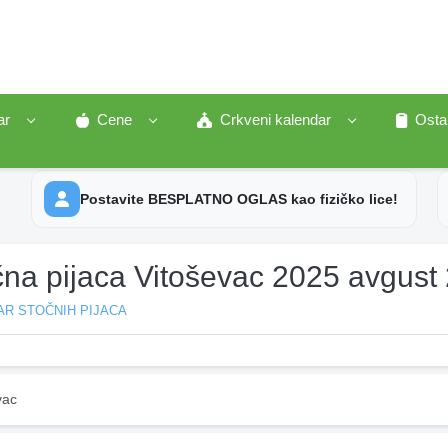
ar
Cene
Crkveni kalendar
Osta
Postavite BESPLATNO OGLAS kao fizičko lice!
čna pijaca Vitoševac 2025 avgust
AR STOČNIH PIJACA
vac