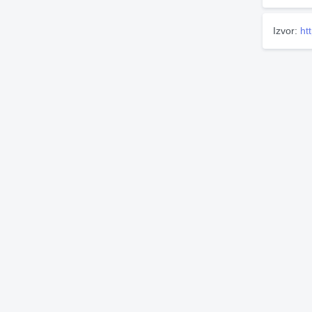
Izvor:
ht