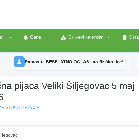
ar
Cene
Crkveni kalendar
Osta
Postavite BESPLATNO OGLAS kao fizičko lice!
na pijaca Veliki Šiljegovac 5 maj
6
AR STOČNIH PIJACA
Šiljegovac