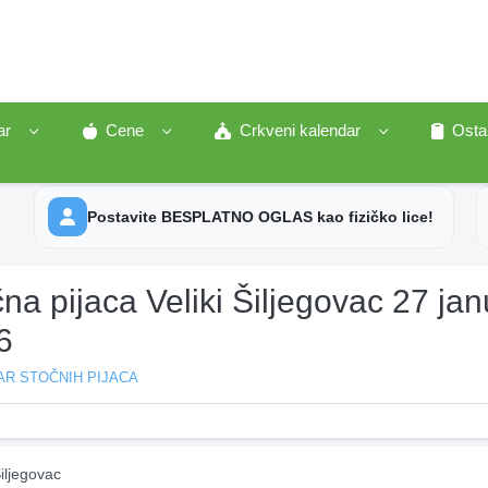
ar
Cene
Crkveni kalendar
Osta
Postavite BESPLATNO OGLAS kao fizičko lice!
na pijaca Veliki Šiljegovac 27 jan
6
AR STOČNIH PIJACA
Šiljegovac