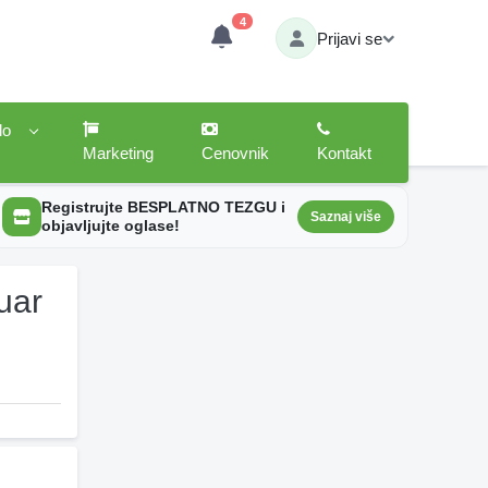
4
Prijavi se
lo
Marketing
Cenovnik
Kontakt
Registrujte BESPLATNO TEZGU i
Saznaj više
objavljujte oglase!
uar