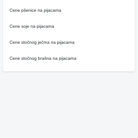
Cene pšenice na pijacama
Cene soje na pijacama
Cene stočnog ječma na pijacama
Cene stočnog brašna na pijacama