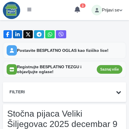
3
Prijavi se
Postavite BESPLATNO OGLAS kao fizičko lice!
Registrujte BESPLATNO TEZGU i
Saznaj više
objavljujte oglase!
FILTERI
Stočna pijaca Veliki
Šiljegovac 2025 decembar 9