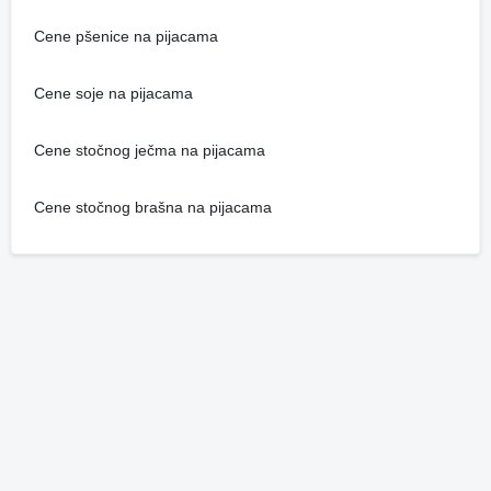
Cene pšenice na pijacama
Cene soje na pijacama
Cene stočnog ječma na pijacama
Cene stočnog brašna na pijacama