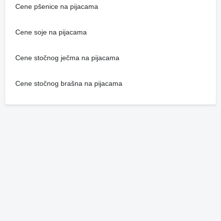
Cene pšenice na pijacama
Cene soje na pijacama
Cene stočnog ječma na pijacama
Cene stočnog brašna na pijacama