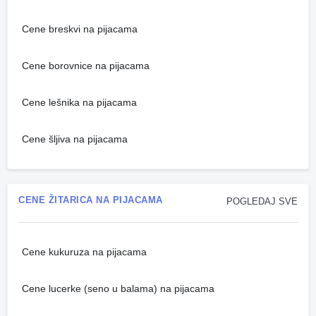
Cene breskvi na pijacama
Cene borovnice na pijacama
Cene lešnika na pijacama
Cene šljiva na pijacama
CENE ŽITARICA NA PIJACAMA
POGLEDAJ SVE
Cene kukuruza na pijacama
Cene lucerke (seno u balama) na pijacama