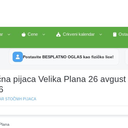
ar
Cene
Crkveni kalendar
Osta
Postavite BESPLATNO OGLAS kao fizičko lice!
na pijaca Velika Plana 26 avgust
6
AR STOČNIH PIJACA
Plana