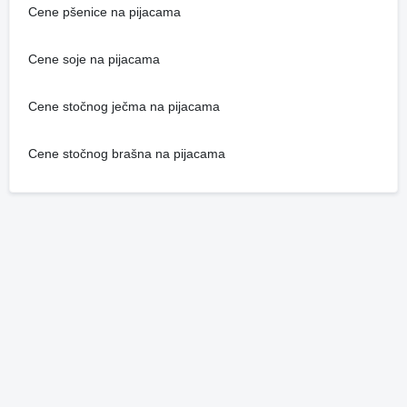
Cene pšenice na pijacama
Cene soje na pijacama
Cene stočnog ječma na pijacama
Cene stočnog brašna na pijacama