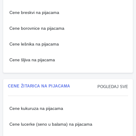
Cene breskvi na pijacama
Cene borovnice na pijacama
Cene lešnika na pijacama
Cene šljiva na pijacama
CENE ŽITARICA NA PIJACAMA
POGLEDAJ SVE
Cene kukuruza na pijacama
Cene lucerke (seno u balama) na pijacama