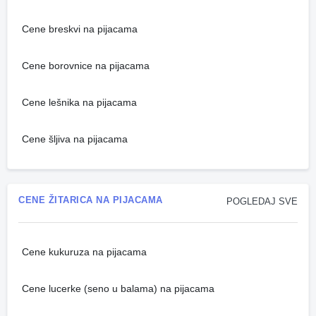
Cene breskvi na pijacama
Cene borovnice na pijacama
Cene lešnika na pijacama
Cene šljiva na pijacama
CENE ŽITARICA NA PIJACAMA
POGLEDAJ SVE
Cene kukuruza na pijacama
Cene lucerke (seno u balama) na pijacama