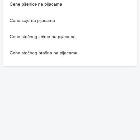
Cene pšenice na pijacama
Cene soje na pijacama
Cene stočnog ječma na pijacama
Cene stočnog brašna na pijacama