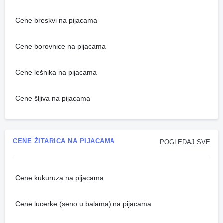
Cene breskvi na pijacama
Cene borovnice na pijacama
Cene lešnika na pijacama
Cene šljiva na pijacama
CENE ŽITARICA NA PIJACAMA
POGLEDAJ SVE
Cene kukuruza na pijacama
Cene lucerke (seno u balama) na pijacama