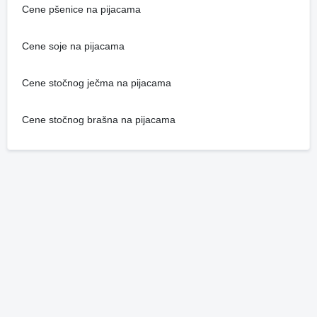
Cene pšenice na pijacama
Cene soje na pijacama
Cene stočnog ječma na pijacama
Cene stočnog brašna na pijacama