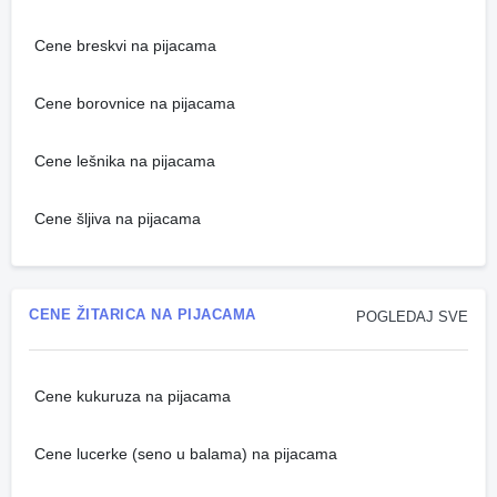
Cene breskvi na pijacama
Cene borovnice na pijacama
Cene lešnika na pijacama
Cene šljiva na pijacama
CENE ŽITARICA NA PIJACAMA
POGLEDAJ SVE
Cene kukuruza na pijacama
Cene lucerke (seno u balama) na pijacama