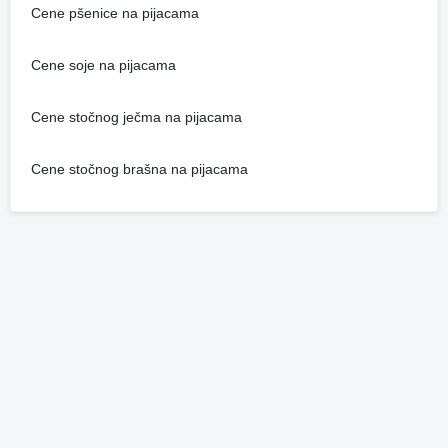
Cene pšenice na pijacama
Cene soje na pijacama
Cene stočnog ječma na pijacama
Cene stočnog brašna na pijacama