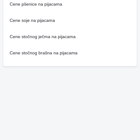
Cene pšenice na pijacama
Cene soje na pijacama
Cene stočnog ječma na pijacama
Cene stočnog brašna na pijacama