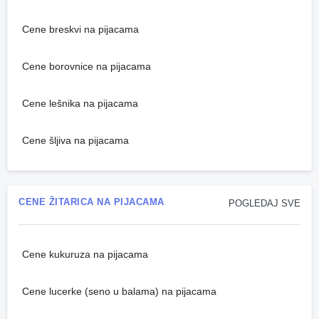
Cene breskvi na pijacama
Cene borovnice na pijacama
Cene lešnika na pijacama
Cene šljiva na pijacama
CENE ŽITARICA NA PIJACAMA
POGLEDAJ SVE
Cene kukuruza na pijacama
Cene lucerke (seno u balama) na pijacama