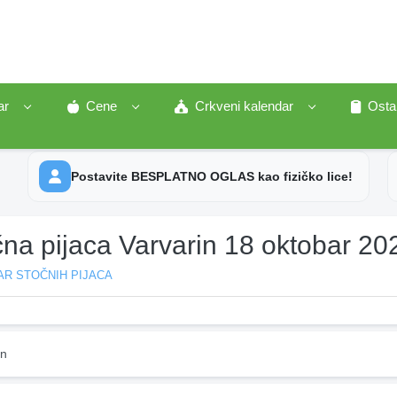
ar
Cene
Crkveni kalendar
Osta
Postavite BESPLATNO OGLAS kao fizičko lice!
čna pijaca Varvarin 18 oktobar 20
AR STOČNIH PIJACA
in