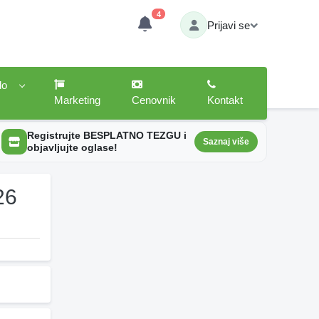
4
Prijavi se
lo
Marketing
Cenovnik
Kontakt
Registrujte BESPLATNO TEZGU i
Saznaj više
objavljujte oglase!
26