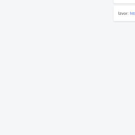
Izvor:
ht