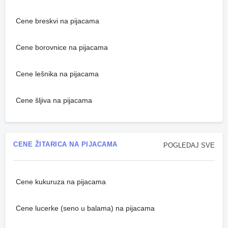
Cene breskvi na pijacama
Cene borovnice na pijacama
Cene lešnika na pijacama
Cene šljiva na pijacama
CENE ŽITARICA NA PIJACAMA
POGLEDAJ SVE
Cene kukuruza na pijacama
Cene lucerke (seno u balama) na pijacama