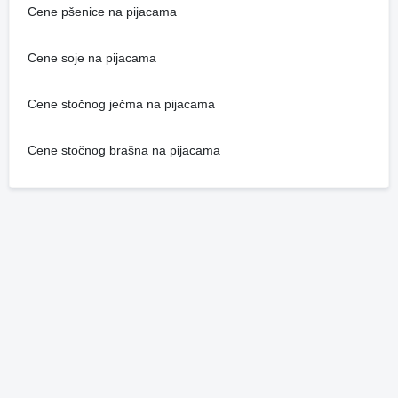
Cene pšenice na pijacama
Cene soje na pijacama
Cene stočnog ječma na pijacama
Cene stočnog brašna na pijacama