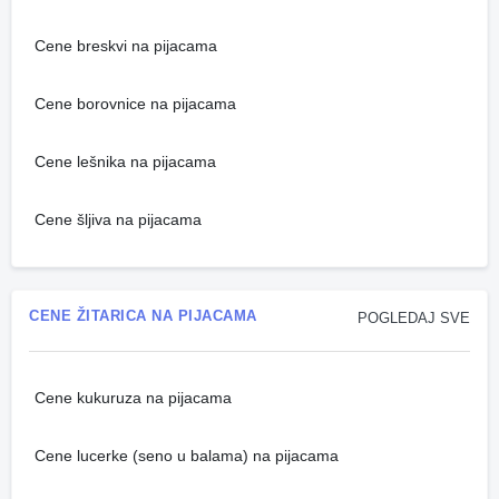
Cene breskvi na pijacama
Cene borovnice na pijacama
Cene lešnika na pijacama
Cene šljiva na pijacama
CENE ŽITARICA NA PIJACAMA
POGLEDAJ SVE
Cene kukuruza na pijacama
Cene lucerke (seno u balama) na pijacama