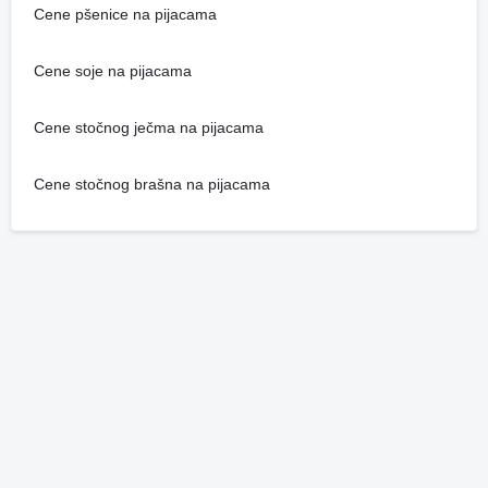
Cene pšenice na pijacama
Cene soje na pijacama
Cene stočnog ječma na pijacama
Cene stočnog brašna na pijacama