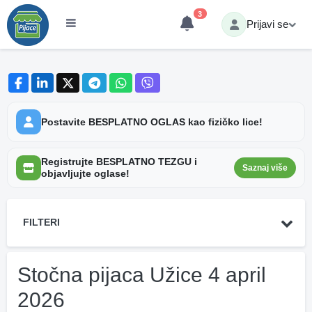
3
Prijavi se
Postavite BESPLATNO OGLAS kao fizičko lice!
Registrujte BESPLATNO TEZGU i
Saznaj više
objavljujte oglase!
FILTERI
Stočna pijaca Užice 4 april
2026