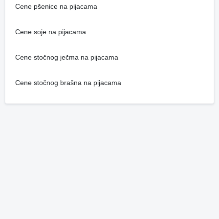
Cene pšenice na pijacama
Cene soje na pijacama
Cene stočnog ječma na pijacama
Cene stočnog brašna na pijacama