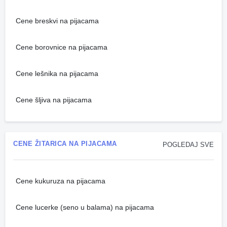
Cene breskvi na pijacama
Cene borovnice na pijacama
Cene lešnika na pijacama
Cene šljiva na pijacama
CENE ŽITARICA NA PIJACAMA
POGLEDAJ SVE
Cene kukuruza na pijacama
Cene lucerke (seno u balama) na pijacama