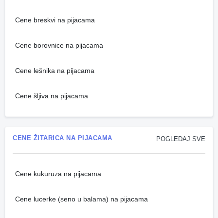
Cene breskvi na pijacama
Cene borovnice na pijacama
Cene lešnika na pijacama
Cene šljiva na pijacama
CENE ŽITARICA NA PIJACAMA
POGLEDAJ SVE
Cene kukuruza na pijacama
Cene lucerke (seno u balama) na pijacama