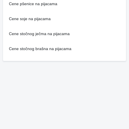
Cene pšenice na pijacama
Cene soje na pijacama
Cene stočnog ječma na pijacama
Cene stočnog brašna na pijacama