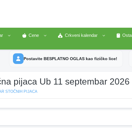
ar
Cene
Crkveni kalendar
Osta
Postavite BESPLATNO OGLAS kao fizičko lice!
čna pijaca Ub 11 septembar 2026
AR STOČNIH PIJACA