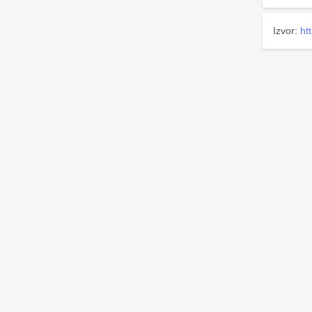
Izvor:
ht