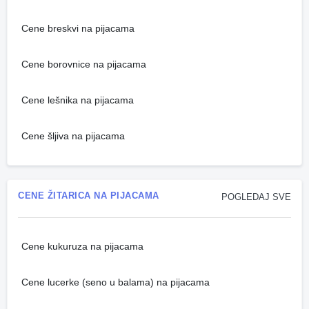
Cene breskvi na pijacama
Cene borovnice na pijacama
Cene lešnika na pijacama
Cene šljiva na pijacama
CENE ŽITARICA NA PIJACAMA
POGLEDAJ SVE
Cene kukuruza na pijacama
Cene lucerke (seno u balama) na pijacama