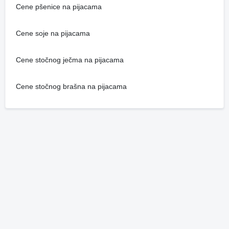
Cene pšenice na pijacama
Cene soje na pijacama
Cene stočnog ječma na pijacama
Cene stočnog brašna na pijacama