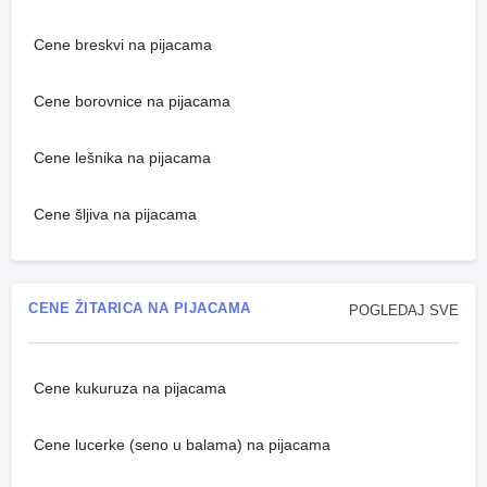
Cene breskvi na pijacama
Cene borovnice na pijacama
Cene lešnika na pijacama
Cene šljiva na pijacama
CENE ŽITARICA NA PIJACAMA
POGLEDAJ SVE
Cene kukuruza na pijacama
Cene lucerke (seno u balama) na pijacama