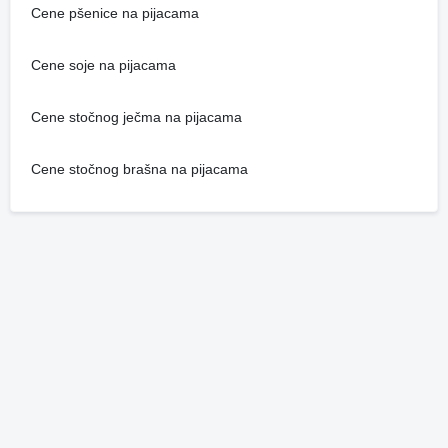
Cene pšenice na pijacama
Cene soje na pijacama
Cene stočnog ječma na pijacama
Cene stočnog brašna na pijacama