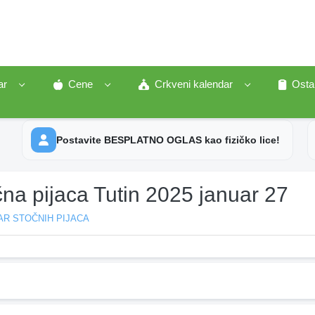
ar
Cene
Crkveni kalendar
Osta
Postavite BESPLATNO OGLAS kao fizičko lice!
na pijaca Tutin 2025 januar 27
AR STOČNIH PIJACA