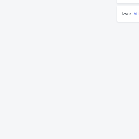
Izvor:
ht