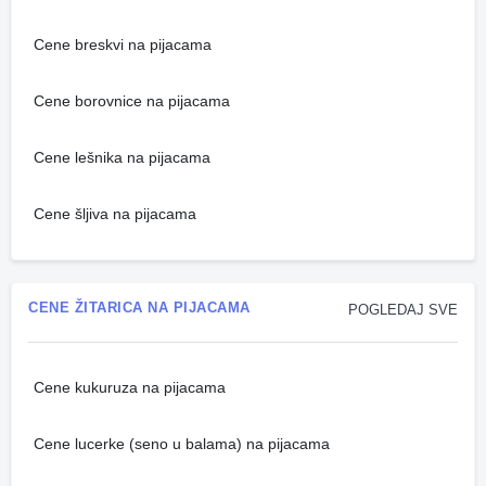
Cene breskvi na pijacama
Cene borovnice na pijacama
Cene lešnika na pijacama
Cene šljiva na pijacama
CENE ŽITARICA NA PIJACAMA
POGLEDAJ SVE
Cene kukuruza na pijacama
Cene lucerke (seno u balama) na pijacama