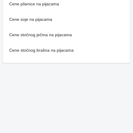
Cene pšenice na pijacama
Cene soje na pijacama
Cene stočnog ječma na pijacama
Cene stočnog brašna na pijacama