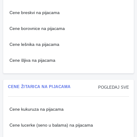
Cene breskvi na pijacama
Cene borovnice na pijacama
Cene lešnika na pijacama
Cene šljiva na pijacama
CENE ŽITARICA NA PIJACAMA
POGLEDAJ SVE
Cene kukuruza na pijacama
Cene lucerke (seno u balama) na pijacama