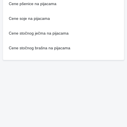
Cene pšenice na pijacama
Cene soje na pijacama
Cene stočnog ječma na pijacama
Cene stočnog brašna na pijacama