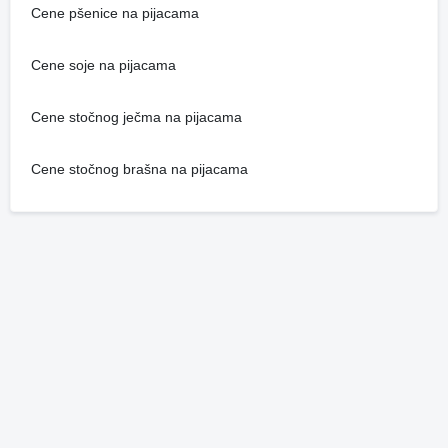
Cene pšenice na pijacama
Cene soje na pijacama
Cene stočnog ječma na pijacama
Cene stočnog brašna na pijacama