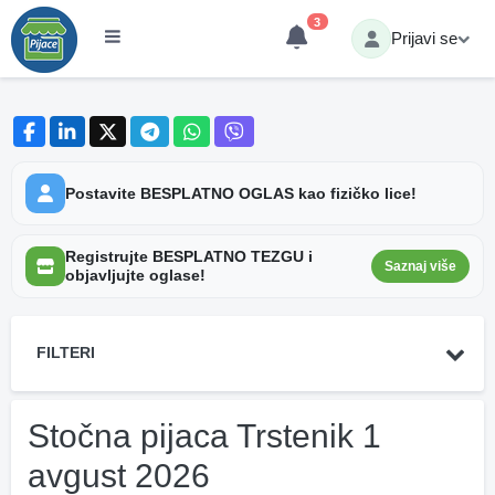
3
Prijavi se
Postavite BESPLATNO OGLAS kao fizičko lice!
Registrujte BESPLATNO TEZGU i
Saznaj više
objavljujte oglase!
FILTERI
Stočna pijaca Trstenik 1
avgust 2026