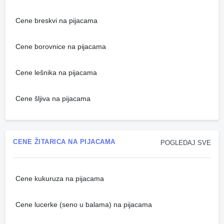
Cene breskvi na pijacama
Cene borovnice na pijacama
Cene lešnika na pijacama
Cene šljiva na pijacama
CENE ŽITARICA NA PIJACAMA
POGLEDAJ SVE
Cene kukuruza na pijacama
Cene lucerke (seno u balama) na pijacama