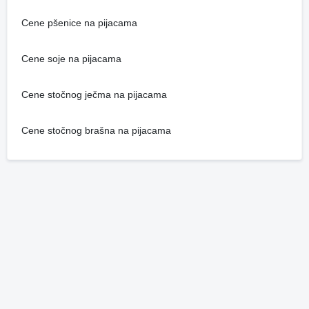
Cene pšenice na pijacama
Cene soje na pijacama
Cene stočnog ječma na pijacama
Cene stočnog brašna na pijacama