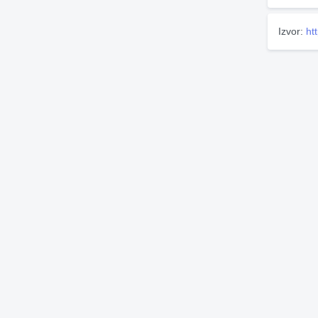
Izvor:
ht