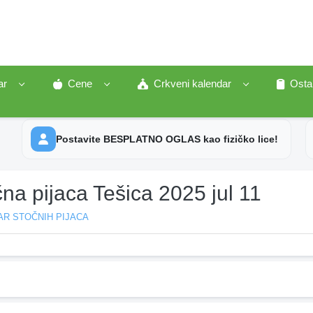
ar
Cene
Crkveni kalendar
Osta
Postavite BESPLATNO OGLAS kao fizičko lice!
na pijaca Tešica 2025 jul 11
AR STOČNIH PIJACA