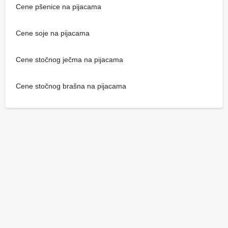
Cene pšenice na pijacama
Cene soje na pijacama
Cene stočnog ječma na pijacama
Cene stočnog brašna na pijacama