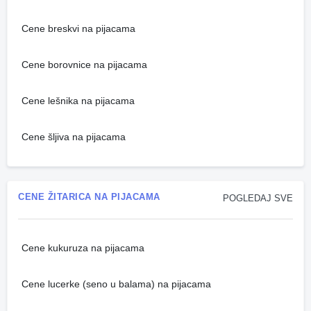
Cene breskvi na pijacama
Cene borovnice na pijacama
Cene lešnika na pijacama
Cene šljiva na pijacama
CENE ŽITARICA NA PIJACAMA
POGLEDAJ SVE
Cene kukuruza na pijacama
Cene lucerke (seno u balama) na pijacama