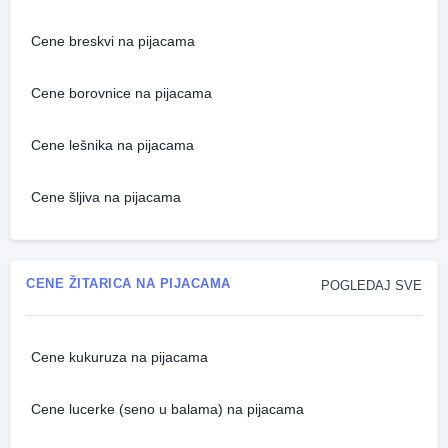
Cene breskvi na pijacama
Cene borovnice na pijacama
Cene lešnika na pijacama
Cene šljiva na pijacama
CENE ŽITARICA NA PIJACAMA
POGLEDAJ SVE
Cene kukuruza na pijacama
Cene lucerke (seno u balama) na pijacama