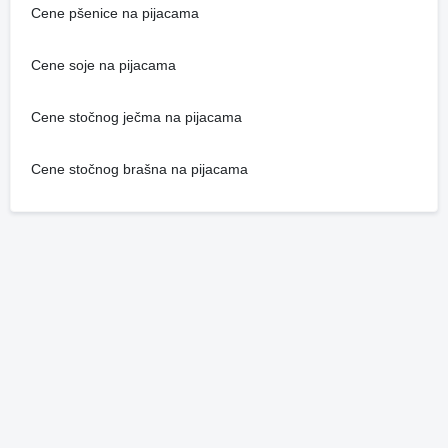
Cene pšenice na pijacama
Cene soje na pijacama
Cene stočnog ječma na pijacama
Cene stočnog brašna na pijacama