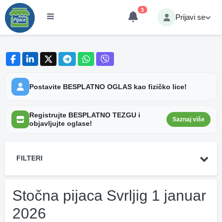
3
Prijavi se
Postavite BESPLATNO OGLAS kao fizičko lice!
Registrujte BESPLATNO TEZGU i
Saznaj više
objavljujte oglase!
FILTERI
Stočna pijaca Svrljig 1 januar
2026